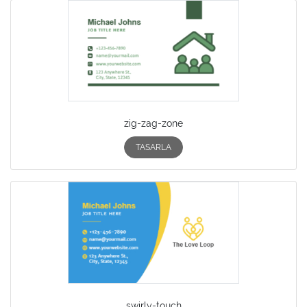
zig-zag-zone
TASARLA
swirly-touch