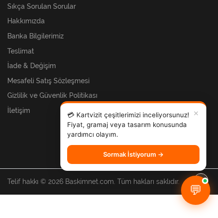
Sıkça Sorulan Sorular
Hakkımızda
Banka Bilgilerimiz
Teslimat
İade & Değişim
Mesafeli Satış Sözleşmesi
Gizlilik ve Güvenlik Politikası
İletişim
✕
💳 Kartvizit çeşitlerimizi inceliyorsunuz!
Fiyat, gramaj veya tasarım konusunda
yardımcı olayım.
Sormak İstiyorum →
Telif hakkı © 2026 Baskimnet.com. Tüm hakları saklıdır.
💬