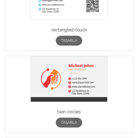
rectangled-touch
TASARLA
twin-circles
TASARLA