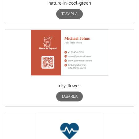
nature-in-cool-green
TASARLA
dry-flower
TASARLA