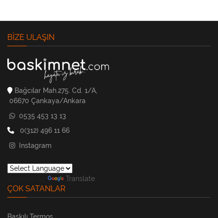
BIZE ULAŞIN
Bağcılar Mah.275. Cd. 1/A,
06670 Çankaya/Ankara
0535 453 13 13
0(312) 496 11 66
Instagram
Powered by
Translate
ÇOK SATANLAR
Baskılı Termos