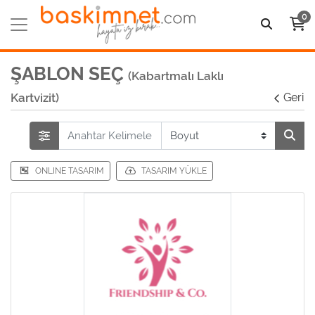
0
ŞABLON SEÇ
(Kabartmalı Laklı
Kartvizit)
Geri
ONLINE TASARIM
TASARIM YÜKLE