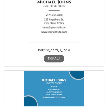
bakery_card_1_india
TASARLA