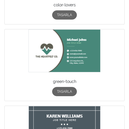
color-lovers
TASARLA
green-touch
TASARLA