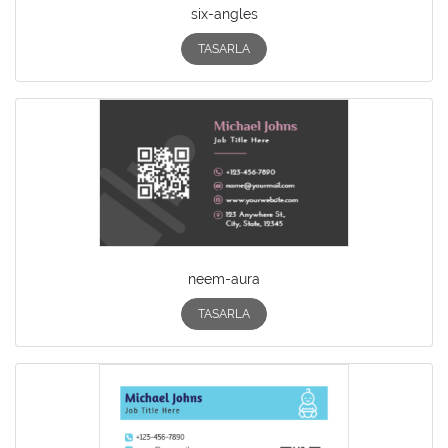
six-angles
TASARLA
neem-aura
TASARLA