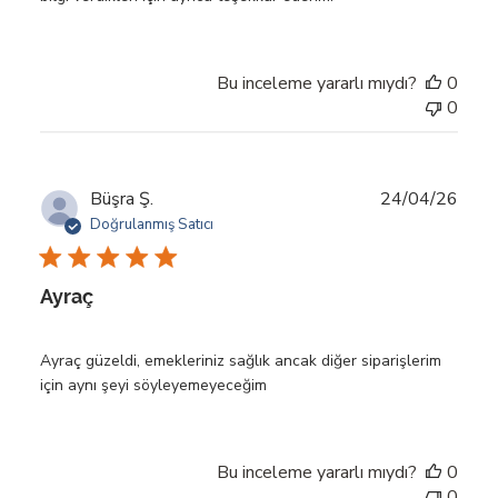
Bu inceleme yararlı mıydı?
0
0
Yayı
Büşra Ş.
24/04/26
tarihi
Doğrulanmış Satıcı
Ayraç
Ayraç güzeldi, emekleriniz sağlık ancak diğer siparişlerim
için aynı şeyi söyleyemeyeceğim
Bu inceleme yararlı mıydı?
0
0