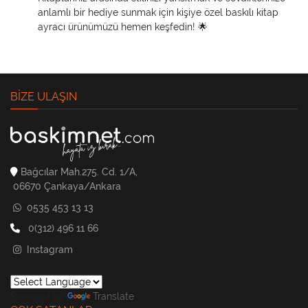
anlamlı bir hediye sunmak için kişiye özel baskılı kitap
ayracı ürünümüzü hemen keşfedin! 🌟
BIZE ULAŞIN
Bağcılar Mah.275. Cd. 1/A,
06670 Çankaya/Ankara
0535 453 13 13
0(312) 496 11 66
Instagram
Powered by
Translate