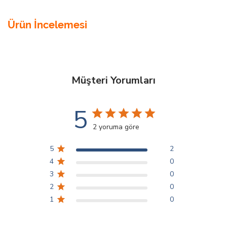
Ürün İncelemesi
Müşteri Yorumları
5
2 yoruma göre
5
2
4
0
3
0
2
0
1
0