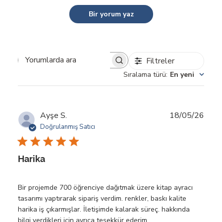
Bir yorum yaz
Filtreler
Yorumlarda ara
Sıralama türü
:
En yeni
Yayı
Ayşe S.
18/05/26
tarihi
Doğrulanmış Satıcı
Harika
Bir projemde 700 öğrenciye dağıtmak üzere kitap ayracı
tasarımı yaptırarak sipariş verdim. renkler, baskı kalite
harika iş çıkarmışlar. İletişimde kalarak süreç. hakkında
bilgi verdikleri için ayrıca teşekkür ederim.