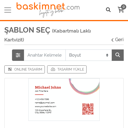
0
ŞABLON SEÇ
(Kabartmalı Laklı
Kartvizit)
Geri
ONLINE TASARIM
TASARIM YÜKLE