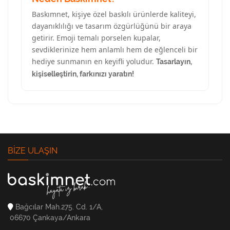
Baskımnet, kişiye özel baskılı ürünlerde kaliteyi,
dayanıklılığı ve tasarım özgürlüğünü bir araya
getirir. Emoji temalı porselen kupalar,
sevdiklerinize hem anlamlı hem de eğlenceli bir
hediye sunmanın en keyifli yoludur.
Tasarlayın,
kişiselleştirin, farkınızı yaratın!
BIZE ULAŞIN
Bağcılar Mah.275. Cd. 1/A,
06670 Çankaya/Ankara