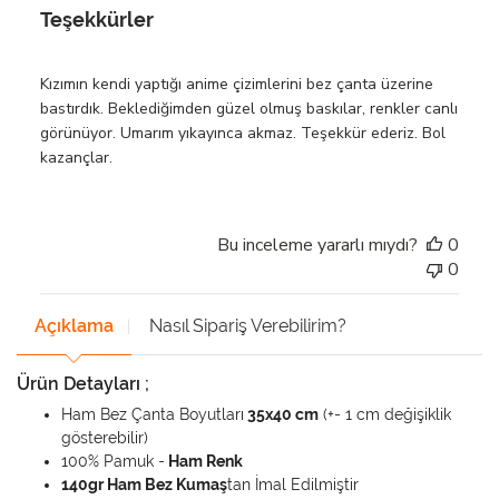
Teşekkürler
Kızımın kendi yaptığı anime çizimlerini bez çanta üzerine
bastırdık. Beklediğimden güzel olmuş baskılar, renkler canlı
görünüyor. Umarım yıkayınca akmaz. Teşekkür ederiz. Bol
kazançlar.
Bu inceleme yararlı mıydı?
0
0
Açıklama
Nasıl Sipariş Verebilirim?
Ürün Detayları ;
Ham Bez Çanta Boyutları
35x40 cm
(+- 1 cm değişiklik
gösterebilir)
100% Pamuk -
Ham Renk
140gr Ham Bez Kumaş
tan İmal Edilmiştir