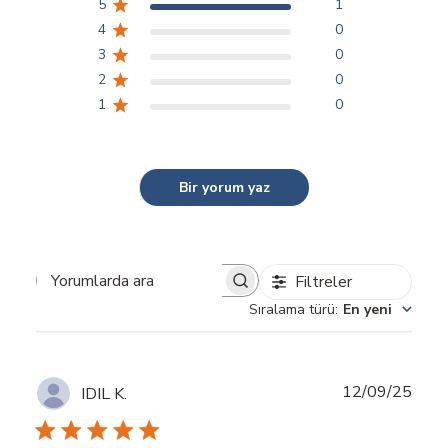
5
1
4
0
3
0
2
0
1
0
Bir yorum yaz
Filtreler
Yorumlarda ara
Sıralama türü
:
En yeni
Yayı
12/09/25
IDIL K.
tarihi