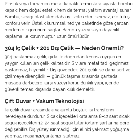
Plastik veya tamamen metal kapaklı termoslara kıyasla bambu
kapak; hem doğal estetik hem de termal yalıtım avantajı sunar.
Bambu, sıcağı plastikten daha iyi izole eder; ısınmaz, ele tutuş
konforu verir. Üstelik kurumsal hediye paketinde göze çarpan,
modern bir görünüm sağlar. Bambu yüzey suya dayanıklı
kaplama ile korunmuştur, uzun ömürlüdür.
304 İç Çelik + 201 Dış Çelik — Neden Önemli?
304 paslanmaz çelik, gıda ile doğrudan temasa uygun en
yaygın kullanılan çelik kalitesidir. Sıvılara metal tadı geçirmez,
paslanmaz, hijyeniktir. Dış gövdedeki 201 çelik ise daha sert ve
çizilmeye dirençlidir — günlük taşıma sırasında çantada,
masada darbelere karşı yüzeyi korur. Bu ikili yapı; içeride
güvenli temas, dışarıda dayanıklılık demektir.
Çift Duvar + Vakum Teknolojisi
İki çelik duvar arasındaki vakumlu boşluk, ısı transferini
neredeyse durdurur. Sıcak içecekleri ortalama 8–12 saat sıcak,
soğuk içecekleri 12–24 saat soğuk tutar (ortam şartlarına göre
değişebilir). Dış yüzey ısınmadığı için elinizi yakmaz; yoğuşma
yapmaz, masanızı/çantanızı ıslatmaz.