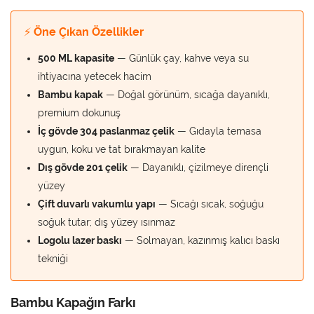
⚡ Öne Çıkan Özellikler
500 ML kapasite
— Günlük çay, kahve veya su
ihtiyacına yetecek hacim
Bambu kapak
— Doğal görünüm, sıcağa dayanıklı,
premium dokunuş
İç gövde 304 paslanmaz çelik
— Gıdayla temasa
uygun, koku ve tat bırakmayan kalite
Dış gövde 201 çelik
— Dayanıklı, çizilmeye dirençli
yüzey
Çift duvarlı vakumlu yapı
— Sıcağı sıcak, soğuğu
soğuk tutar; dış yüzey ısınmaz
Logolu lazer baskı
— Solmayan, kazınmış kalıcı baskı
tekniği
Bambu Kapağın Farkı