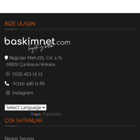
BIZE ULAŞIN
Bağcılar Mah.275. Cd. 1/A,
06670 Çankaya/Ankara
0535 453 13 13
0(312) 496 11 66
Instagram
Powered by
Translate
ÇOK SATANLAR
Baskılı Termos