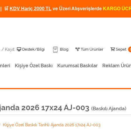
| 🛒
KDV Hariç 2000 TL
ve Üzeri Alışverişlerde
KARGO ÜCR
Destek/Bilgi
Tüm Ürünler
Sepet
Destek/Bilgi
Blog
Tüm Ürünler
Sepet
ş / Kayıt
nleri
Kişiye Özel Baskı
Kurumsal Baskılar
Reklam Ürün
Kişiye Özel Baskılı Termos 500 ML TRM-12
Baskılı Termos Kendinden Bardaklı 500ML
Kişiye Özel Baskılı Dereceli Termos TRM-01
Kişiye Özel Baskılı Termos TRM-02
Kişiye Özel Fotoğraf Baskılı Termos TRM-06
Kişiye Özel Baskılı Termos
i Ajanda 2026 17x24 AJ-003
(Baskılı Ajanda)
Kişiye Özel Baskılı Tarihli Ajanda 2026 17x24 AJ-003