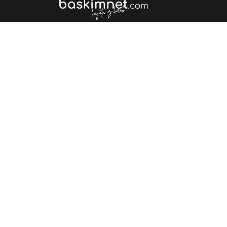
Bağcılar Mah.275. Cd. 1/A,
06670 Çankaya/Ankara
0535 453 13 13
0(312) 496 11 66
Instagram
Powered by
Translate
Telif hakkı © 2026 Baskimnet.com. Tüm hakları saklı