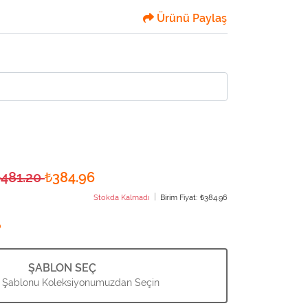
Ürünü Paylaş
₺481.20
₺384.96
Stokda Kalmadı
Birim Fiyat:
₺384.96
?
ŞABLON SEÇ
 Şablonu Koleksiyonumuzdan Seçin