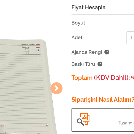
Fiyat Hesapla
Boyut
Adet
Ajanda Rengi
Baskı Türü
(KDV Dahil)
Toplam
:
Siparişini Nasıl Alalım
Tasarım