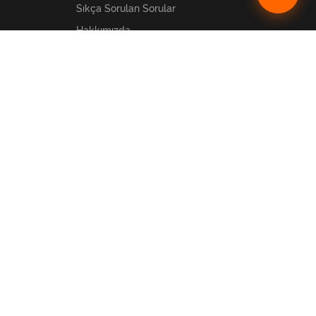
Sıkça Sorulan Sorular
Hakkımızda
Banka Bilgilerimiz
Teslimat
İade & Değişim
Mesafeli Satış Sözleşmesi
Gizlilik ve Güvenlik Politikası
İletişim