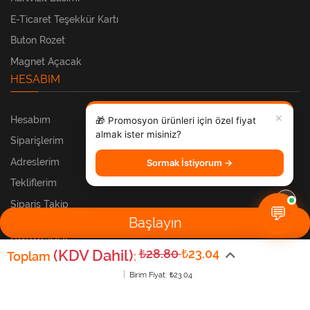
E-Ticaret Teşekkür Kartı
Buton Rozet
Magnet Açacak
HESABIM
✕
Hesabım
🎁 Promosyon ürünleri için özel fiyat
almak ister misiniz?
Siparişlerim
Adreslerim
Sormak İstiyorum →
Tekliflerim
Sipariş Takip
💬
Başlayın
KURUMSAL
(KDV Dahil)
₺28.80
₺23.04
Toplam
:
Birim Fiyat:
₺23.04
Sıkça Sorulan Sorular
Hakkımızda