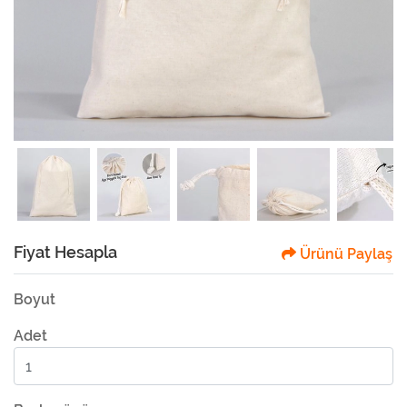
Fiyat Hesapla
Ürünü Paylaş
Boyut
Adet