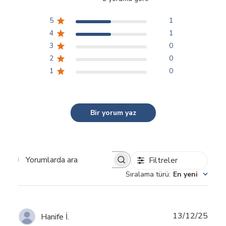
5
1
4
1
3
0
2
0
1
0
Bir yorum yaz
Filtreler
Yorumlarda ara
Sıralama türü
:
En yeni
Yayı
13/12/25
Hanife İ.