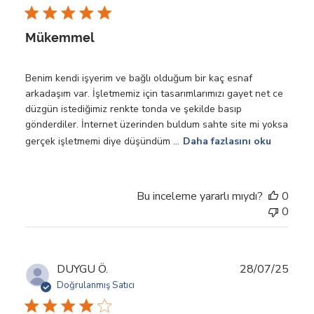
tarihi
Mükemmel
Benim kendi işyerim ve bağlı olduğum bir kaç esnaf
arkadaşım var. İşletmemiz için tasarımlarımızı gayet net ce
düzgün istediğimiz renkte tonda ve şekilde basıp
gönderdiler. İnternet üzerinden buldum sahte site mi yoksa
gerçek işletmemi diye düşündüm ...
Daha fazlasını oku
Bu inceleme yararlı mıydı?
0
0
Yayı
DUYGU Ö.
28/07/25
tarihi
Doğrulanmış Satıcı