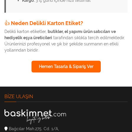
Kargo:
3 iş günü içinde hızlı teslimat
👍 Neden Delikli Karton Etiket?
Delikli karton etiketler,
butikler, el yapımı ürün satıcıları ve
hediyelik eşya üreticileri
tarafından sıklıkla tercih edilmektedir.
Ürünlerinizi profesyonel ve şık bir şekilde sunmanın en etkili
yollarından biridir.
Hemen Tasarla & Sipariş Ver
BIZE ULAŞIN
Bağcılar Mah.275. Cd. 1/A,