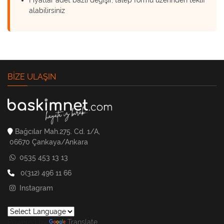
Fiyatlar adet bazlı değişir, talep formu üzerinden teklif
alabilirsiniz
BIZE ULAŞIN
Bağcılar Mah.275. Cd. 1/A,
06670 Çankaya/Ankara
0535 453 13 13
0(312) 496 11 66
Instagram
Powered by
Translate