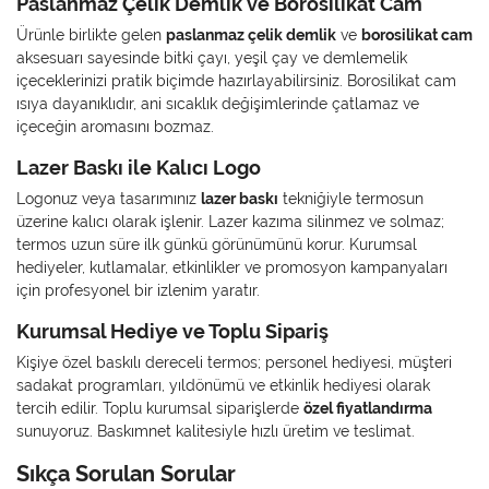
Paslanmaz Çelik Demlik ve Borosilikat Cam
Ürünle birlikte gelen
paslanmaz çelik demlik
ve
borosilikat cam
aksesuarı sayesinde bitki çayı, yeşil çay ve demlemelik
içeceklerinizi pratik biçimde hazırlayabilirsiniz. Borosilikat cam
ısıya dayanıklıdır, ani sıcaklık değişimlerinde çatlamaz ve
içeceğin aromasını bozmaz.
Lazer Baskı ile Kalıcı Logo
Logonuz veya tasarımınız
lazer baskı
tekniğiyle termosun
üzerine kalıcı olarak işlenir. Lazer kazıma silinmez ve solmaz;
termos uzun süre ilk günkü görünümünü korur. Kurumsal
hediyeler, kutlamalar, etkinlikler ve promosyon kampanyaları
için profesyonel bir izlenim yaratır.
Kurumsal Hediye ve Toplu Sipariş
Kişiye özel baskılı dereceli termos; personel hediyesi, müşteri
sadakat programları, yıldönümü ve etkinlik hediyesi olarak
tercih edilir. Toplu kurumsal siparişlerde
özel fiyatlandırma
sunuyoruz. Baskımnet kalitesiyle hızlı üretim ve teslimat.
Sıkça Sorulan Sorular