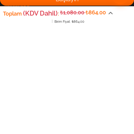
KURUMSAL
(KDV Dahil)
₺1,080.00
₺864.00
Toplam
:
Birim Fiyat:
₺864.00
Sıkça Sorulan Sorular
Hakkımızda
Banka Bilgilerimiz
Teslimat
İade & Değişim
Mesafeli Satış Sözleşmesi
Gizlilik ve Güvenlik Politikası
İletişim
Telif hakkı © 2026 Baskimnet.com. Tüm hakları saklıdır.