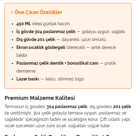
⚡ Öne Çıkan Özellikler
450 ML
ideal günlük hacim
İç gövde 304 paslanmaz çelik
— gıdaya uygun, sağlıklı
Dış gövde 201 çelik
— dayanıklı, uzun ömürlü
Ekran sıcaklık göstergeli
(dereceli) — anlık derece
takibi
Paslanmaz çelik demlik + borosilikat cam
— pratik
demleme
Lazer baskı
— kalıcı, silinmez logo
Premium Malzeme Kalitesi
Termosun iç gövdesi
304 paslanmaz çelik
, dış gövdesi
201 çelik
ile üretilmiştir. 304 çelik gıdayla temasa uygun, paslanmaz ve
sağlıklıdır; içeceğinizin tadını ve sıcaklığını korur. Çift cidarlı yapı,
sıcak içecekleri uzun süre sıcak, soğukları soğuk tutar.