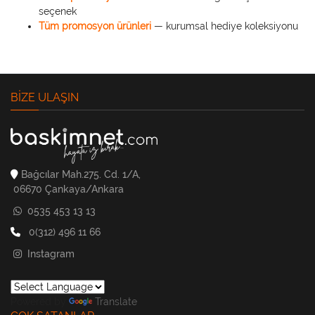
seçenek
Tüm promosyon ürünleri
— kurumsal hediye koleksiyonu
BIZE ULAŞIN
Bağcılar Mah.275. Cd. 1/A,
06670 Çankaya/Ankara
0535 453 13 13
0(312) 496 11 66
Instagram
Powered by
Translate