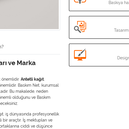
Baskıya haz
Tasarım
m?
Design
arı ve Marka
k önemlidir.
Antetli kağıt
,
 önemlidir. Baskım Net, kurumsal
ktadır. Bu makalede, neden
n önemli olduğunu ve Baskım
eceksiniz.
ğıt, iş dünyasında profesyonellik
i bir araçtır. İş mektupları ve
 ortaklarına ciddi ve düşünce