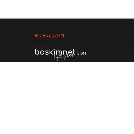
BIZE ULAŞIN
Bağcılar Mah.275. Cd. 1/A,
06670 Çankaya/Ankara
0535 453 13 13
0(312) 496 11 66
Instagram
Powered by
Translate