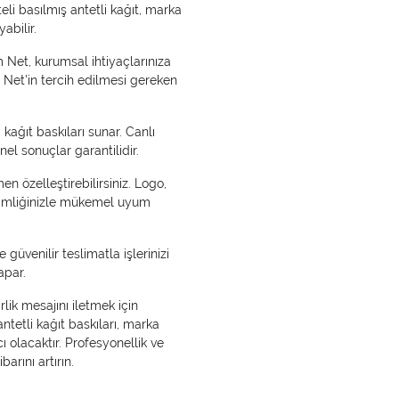
teli basılmış antetli kağıt, marka
abilir.
m Net, kurumsal ihtiyaçlarınıza
m Net'in tercih edilmesi gereken
 kağıt baskıları sunar. Canlı
el sonuçlar garantilidir.
en özelleştirebilirsiniz. Logo,
l kimliğinizle mükemel uyum
 güvenilir teslimatla işlerinizi
apar.
rlik mesajını iletmek için
 antetli kağıt baskıları, marka
 olacaktır. Profesyonellik ve
barını artırın.