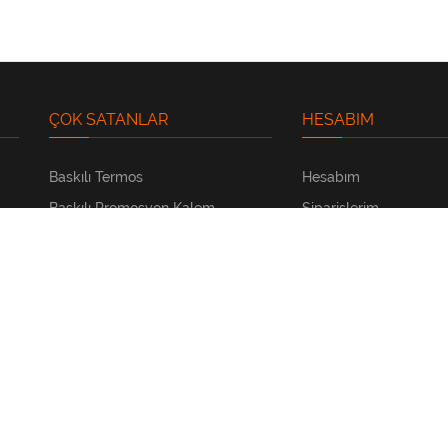
ÇOK SATANLAR
HESABIM
Baskılı Termos
Hesabım
Baskılı Promosyon Kalem
Siparişlerim
Kartvizit Basımı
Adreslerim
E-Ticaret Teşekkür Kartı
Tekliflerim
Buton Rozet
Sipariş Takip
Magnet Açacak