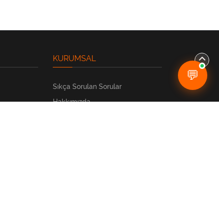
KURUMSAL
💬
Sıkça Sorulan Sorular
Hakkımızda
Banka Bilgilerimiz
Teslimat
İade & Değişim
Mesafeli Satış Sözleşmesi
Gizlilik ve Güvenlik Politikası
İletişim