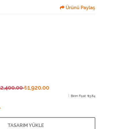
Ürünü Paylaş
₺2,400.00
₺1,920.00
Birim Fiyat:
₺3.84
?
TASARIM YÜKLE