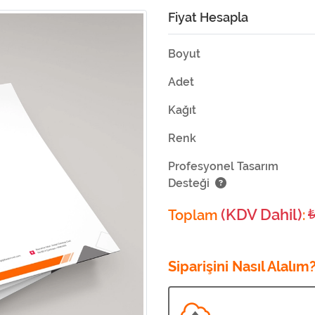
Fiyat Hesapla
Boyut
Adet
Kağıt
Renk
Profesyonel Tasarım
Desteği
(KDV Dahil)
Toplam
:
Siparişini Nasıl Alalım