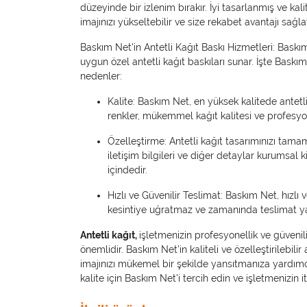
düzeyinde bir izlenim bırakır. İyi tasarlanmış ve kali
imajınızı yükseltebilir ve size rekabet avantajı sağlay
Baskım Net'in Antetli Kağıt Baskı Hizmetleri: Baskı
uygun özel antetli kağıt baskıları sunar. İşte Baskı
nedenler:
Kalite: Baskım Net, en yüksek kalitede antetli
renkler, mükemmel kağıt kalitesi ve profesyon
Özelleştirme: Antetli kağıt tasarımınızı tamam
iletişim bilgileri ve diğer detaylar kurumsa
içindedir.
Hızlı ve Güvenilir Teslimat: Baskım Net, hızlı ve
kesintiye uğratmaz ve zamanında teslimat y
Antetli kağıt,
işletmenizin profesyonellik ve güvenili
önemlidir. Baskım Net'in kaliteli ve özelleştirilebilir
imajınızı mükemel bir şekilde yansıtmanıza yardımcı
kalite için Baskım Net'i tercih edin ve işletmenizin iti