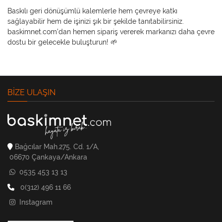
Baskılı geri dönüşümlü kalemlerle hem çevreye katkı
sağlayabilir hem de işinizi şık bir şekilde tanıtabilirsiniz.
baskimnet.com’dan hemen sipariş vererek markanızı daha çevre
dostu bir gelecekle buluşturun! 🌱
BIZE ULAŞIN
Bağcılar Mah.275. Cd. 1/A,
06670 Çankaya/Ankara
0535 453 13 13
0(312) 496 11 66
Instagram