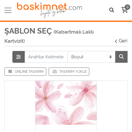
0
ŞABLON SEÇ
(Kabartmalı Laklı
Kartvizit)
Geri
ONLINE TASARIM
TASARIM YÜKLE