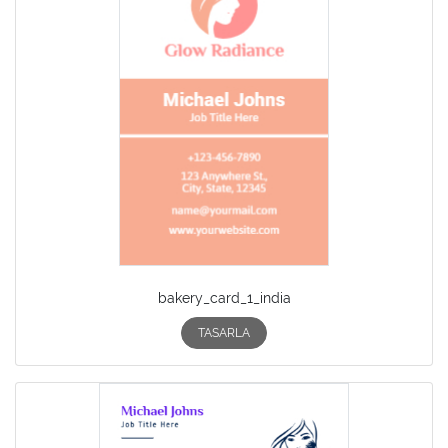
bakery_card_1_india
TASARLA