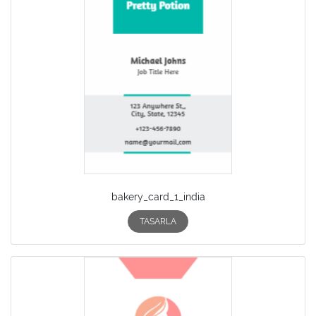
bakery_card_1_india
TASARLA