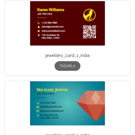
jewellery_card_1_india
TASARLA