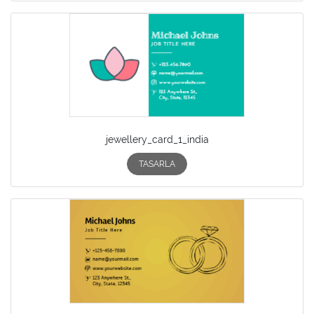
jewellery_card_1_india
TASARLA