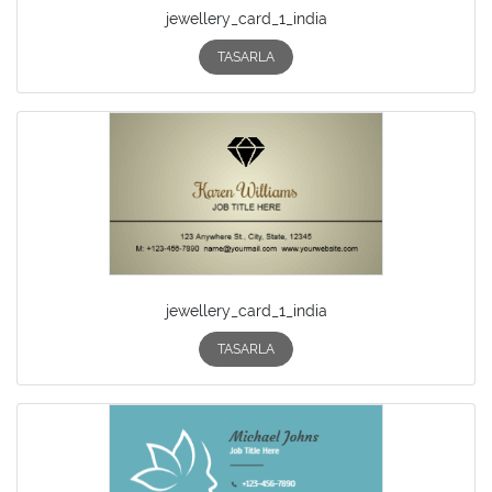
jewellery_card_1_india
TASARLA
jewellery_card_1_india
TASARLA