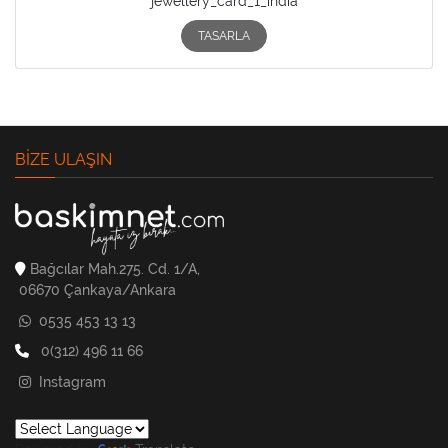
jewellery_card_1_india
TASARLA
BIZE ULAŞIN
Bağcılar Mah.275. Cd. 1/A,
06670 Çankaya/Ankara
0535 453 13 13
0(312) 496 11 66
Instagram