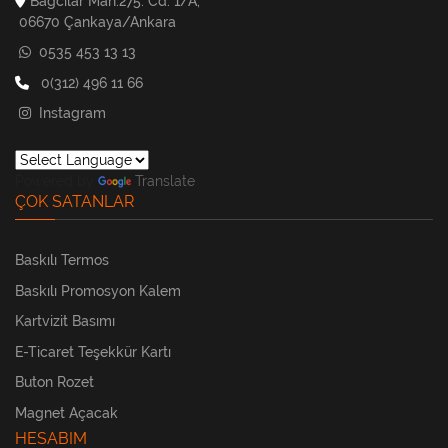
Bağcılar Mah.275. Cd. 1/A,
06670 Çankaya/Ankara
0535 453 13 13
0(312) 496 11 66
Instagram
Powered by
Translate
ÇOK SATANLAR
Baskılı Termos
Baskılı Promosyon Kalem
Kartvizit Basımı
E-Ticaret Teşekkür Kartı
Buton Rozet
Magnet Açacak
HESABIM