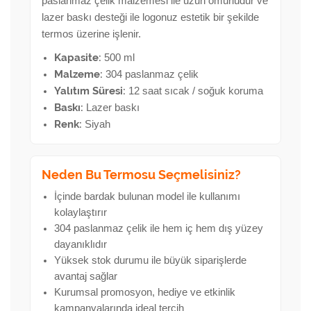
paslanmaz çelik malzemesi ile uzun ömürlüdür ve
lazer baskı desteği ile logonuz estetik bir şekilde
termos üzerine işlenir.
Kapasite:
500 ml
Malzeme:
304 paslanmaz çelik
Yalıtım Süresi:
12 saat sıcak / soğuk koruma
Baskı:
Lazer baskı
Renk:
Siyah
Neden Bu Termosu Seçmelisiniz?
İçinde bardak bulunan model ile kullanımı
kolaylaştırır
304 paslanmaz çelik ile hem iç hem dış yüzey
dayanıklıdır
Yüksek stok durumu ile büyük siparişlerde
avantaj sağlar
Kurumsal promosyon, hediye ve etkinlik
kampanyalarında ideal tercih