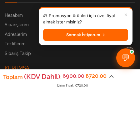
✕
Hesabım
🎁 Promosyon ürünleri için özel fiyat
almak ister misiniz?
Siparişlerim
Adreslerim
Sormak İstiyorum →
Tekliflerim
Sipariş Takip
💬
KURUMSAL
(KDV Dahil)
₺900.00
₺720.00
Toplam
:
Birim Fiyat:
₺720.00
Sıkça Sorulan Sorular
Hakkımızda
Banka Bilgilerimiz
Teslimat
İade & Değişim
Mesafeli Satış Sözleşmesi