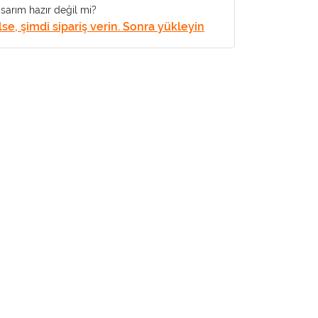
sarım hazır değil mi?
lse, şimdi sipariş verin. Sonra yükleyin