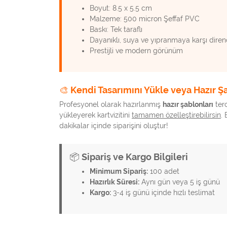
Boyut: 8.5 x 5.5 cm
Malzeme: 500 micron Şeffaf PVC
Baskı: Tek taraflı
Dayanıklı, suya ve yıpranmaya karşı diren
Prestijli ve modern görünüm
🎨 Kendi Tasarımını Yükle veya Hazır Ş
Profesyonel olarak hazırlanmış
hazır şablonları
terc
yükleyerek kartvizitini
tamamen özelleştirebilirsin
.
dakikalar içinde siparişini oluştur!
📦 Sipariş ve Kargo Bilgileri
Minimum Sipariş:
100 adet
Hazırlık Süresi:
Aynı gün veya 5 iş günü
Kargo:
3-4 iş günü içinde hızlı teslimat