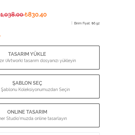
₺1,038.00
₺830.40
Birim Fiyat:
₺6.92
?
TASARIM YÜKLE
ır (Artwork) tasarım dosyanızı yükleyin
ŞABLON SEÇ
 Şablonu Koleksiyonumuzdan Seçin
ONLINE TASARIM
er Studio'muzda online tasarlayın