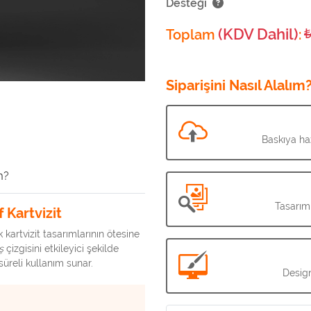
Desteği
(KDV Dahil)
Toplam
:
Siparişini Nasıl Alalım
Baskıya haz
m?
Tasarım
 Kartvizit
k kartvizit tasarımlarının ötesine
ş
çizgisini etkileyici şekilde
üreli kullanım sunar.
Design