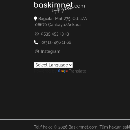
Bağcılar Mah.275. Cd. 1/A,
06670 Çankaya/Ankara
0535 453 13 13
0(312) 496 11 66
Instagram
Powered by
Translate
Telif hakkı © 2026 Baskimnet.com. Tüm hakları saklı