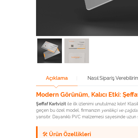
Açıklama
Nasıl Sipariş Verebiliri
Modern Görünüm, Kalıcı Etki: Şeffaf
Şeffaf Kartvizit
ile ilk izlenimi unutulmaz kılın! Klasi
geçen bu özel model, firmanızın
yenilikçi ve çağda
yansıtır. Dayanıklı PVC malzemesi sayesinde uzun s
🛠️ Ürün Özellikleri