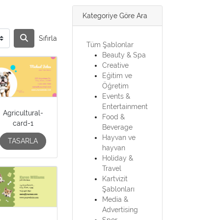
Kategoriye Göre Ara
Sıfırla
Tüm Şablonlar
Beauty & Spa
Creative
Eğitim ve
Öğretim
Events &
Entertainment
Agricultural-
Food &
card-1
Beverage
Hayvan ve
TASARLA
hayvan
Holiday &
Travel
Kartvizit
Şablonları
Media &
Advertising
Spor