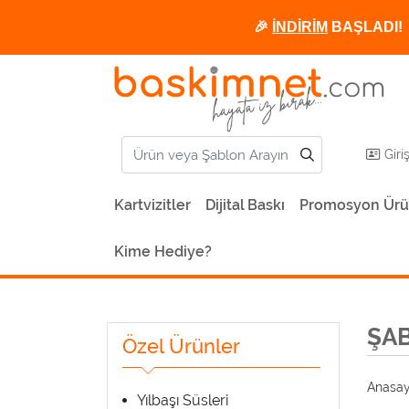
🎉
İNDİRİM
BAŞLADI! 
Giri
Kartvizitler
Dijital Baskı
Promosyon Ürü
Kime Hediye?
ŞA
Özel Ürünler
Anasay
Yılbaşı Süsleri