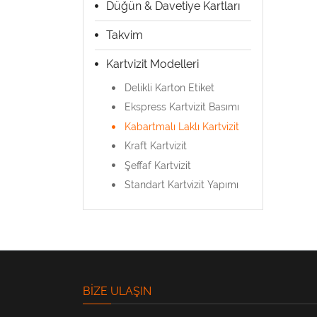
Düğün & Davetiye Kartları
Takvim
Kartvizit Modelleri
Delikli Karton Etiket
Ekspress Kartvizit Basımı
Kabartmalı Laklı Kartvizit
Kraft Kartvizit
Şeffaf Kartvizit
Standart Kartvizit Yapımı
BIZE ULAŞIN