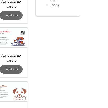
Agricultural-
Tarım
card-1
TASARLA
Agricultural-
card-1
TASARLA