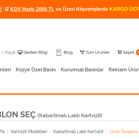
| 🛒
KDV Hariç 2000 TL
ve Üzeri Alışverişlerde
KARGO ÜCR
Destek/Bilgi
Tüm Ürünler
Sepet
Destek/Bilgi
Blog
Tüm Ürünler
Sepet
ş / Kayıt
nleri
Kişiye Özel Baskı
Kurumsal Baskılar
Reklam Ürün
Kişiye Özel Baskılı Termos 500 ML TRM-12
Baskılı Termos Kendinden Bardaklı 500ML
Kişiye Özel Baskılı Dereceli Termos TRM-01
Kişiye Özel Baskılı Termos TRM-02
Kişiye Özel Fotoğraf Baskılı Termos TRM-06
Kişiye Özel Baskılı Termos
BLON SEÇ
(Kabartmalı Laklı Kartvizit)
fa
Kartvizit Modelleri
Kabartmalı Laklı Kartvizit
Ürün Tasarımı