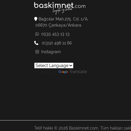
Bağcılar Mah.275. Cd. 1/A,
06670 Çankaya/Ankara
0535 453 13 13
0(312) 496 11 66
Instagram
Powered by
Translate
Telif hakkı © 2026 Baskimnet.com. Tüm hakları saklı