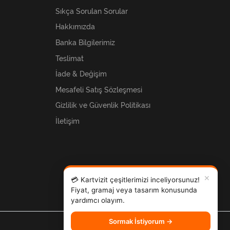
Sıkça Sorulan Sorular
Hakkımızda
Banka Bilgilerimiz
Teslimat
İade & Değişim
Mesafeli Satış Sözleşmesi
Gizlilik ve Güvenlik Politikası
İletişim
✕
💳 Kartvizit çeşitlerimizi inceliyorsunuz!
Fiyat, gramaj veya tasarım konusunda
yardımcı olayım.
Sormak İstiyorum →