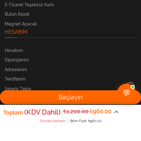
E-Ticaret Teşekkür Kartı
Buton Rozet
Magnet Açacak
HESABIM
Hesabım
Siparişlerim
Adreslerim
Tekliflerim
Sipariş Takip
💬
Başlayın
KURUMSAL
(KDV Dahil)
₺1,200.00
₺960.00
Toplam
:
Stokda Kalmadı
Birim Fiyat:
₺960.00
Sıkça Sorulan Sorular
Hakkımızda
Banka Bilgilerimiz