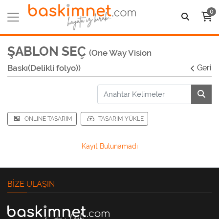
0
ŞABLON SEÇ
(One Way Vision
Baskı(Delikli folyo))
Geri
ONLINE TASARIM
TASARIM YÜKLE
Kayıt Bulunamadı
BIZE ULAŞIN