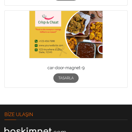
car-door-magnet-9
TASARLA
BIZE ULAŞIN