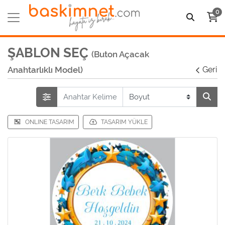
0
ŞABLON SEÇ
(Buton Açacak
Anahtarlıklı Model)
Geri
ONLINE TASARIM
TASARIM YÜKLE