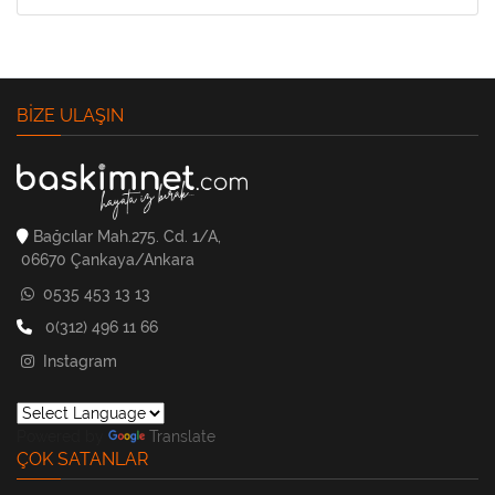
BIZE ULAŞIN
Bağcılar Mah.275. Cd. 1/A,
06670 Çankaya/Ankara
0535 453 13 13
0(312) 496 11 66
Instagram
Powered by
Translate
ÇOK SATANLAR