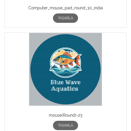
Computer_mouse_pad_round_10_india
TASARLA
mouse(Round)-23
TASARLA