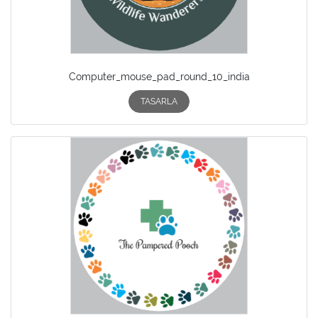
Computer_mouse_pad_round_10_india
TASARLA