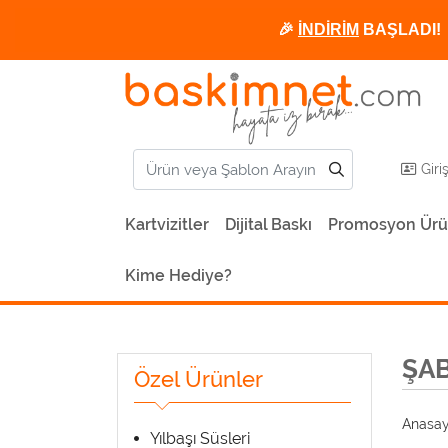
🎉
İNDİRİM
BAŞLADI! 
Giri
Kartvizitler
Dijital Baskı
Promosyon Ürü
Kime Hediye?
ŞA
Özel Ürünler
Anasay
Yılbaşı Süsleri