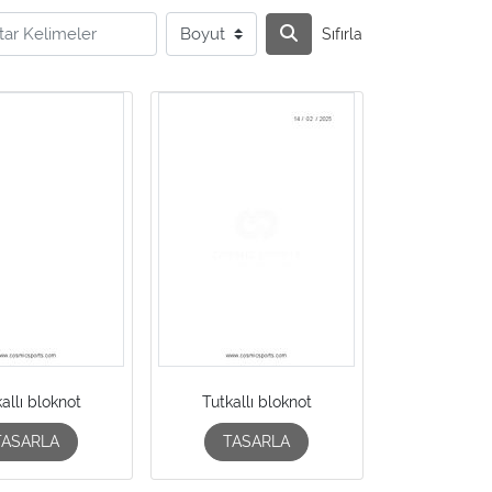
Sıfırla
allı bloknot
Tutkallı bloknot
TASARLA
TASARLA