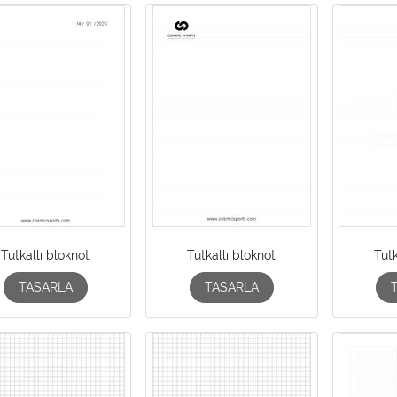
Tutkallı bloknot
Tutkallı bloknot
Tutk
TASARLA
TASARLA