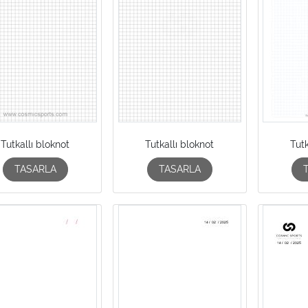
Tutkallı bloknot
Tutkallı bloknot
Tutk
TASARLA
TASARLA