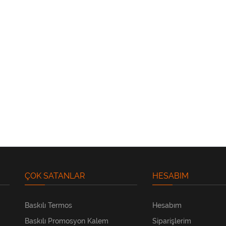
ÇOK SATANLAR
HESABIM
Baskılı Termos
Hesabım
Baskılı Promosyon Kalem
Siparişlerim