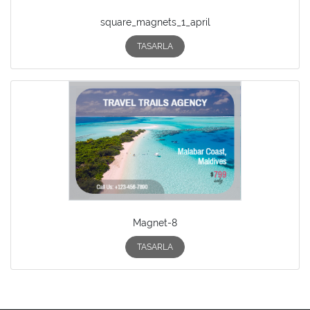
square_magnets_1_april
TASARLA
Magnet-8
TASARLA