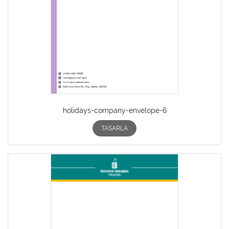
holidays-company-envelope-6
TASARLA