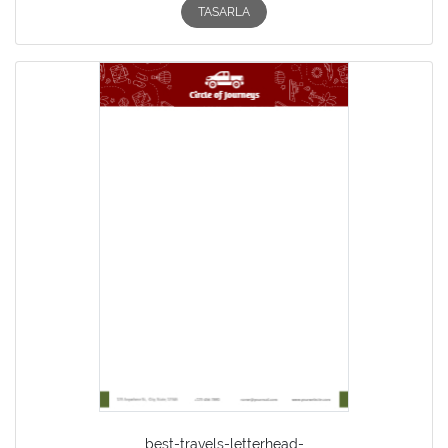
TASARLA
best-travels-letterhead-