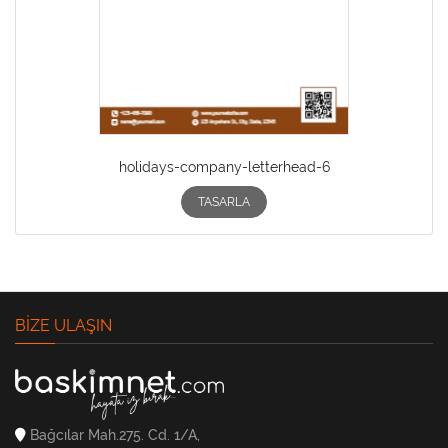
holidays-company-letterhead-6
TASARLA
BIZE ULAŞIN
Bağcılar Mah.275. Cd. 1/A,