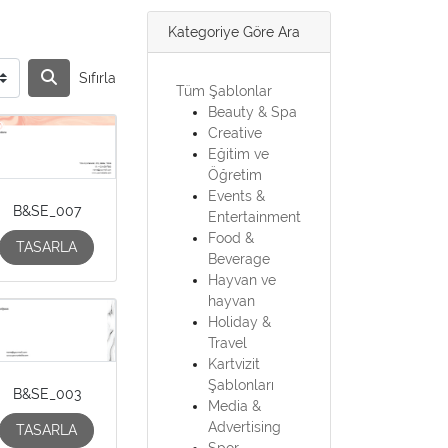
Kategoriye Göre Ara
Sıfırla
Tüm Şablonlar
Beauty & Spa
Creative
Eğitim ve
Öğretim
Events &
B&SE_007
Entertainment
Food &
TASARLA
Beverage
Hayvan ve
hayvan
Holiday &
Travel
Kartvizit
Şablonları
B&SE_003
Media &
Advertising
TASARLA
Spor