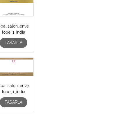
spa_salon_enve
lope_1_india
TASARLA
spa_salon_enve
lope_1_india
TASARLA