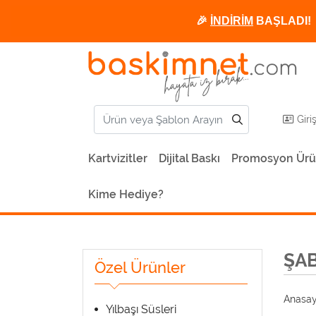
🎉
İNDİRİM
BAŞLADI! 
Giri
Kartvizitler
Dijital Baskı
Promosyon Ürü
Kime Hediye?
ŞA
Özel Ürünler
Anasay
Yılbaşı Süsleri