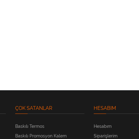
ÇOK SATANLAR
HESABIM
Baskılı Termos
Hesabım
Baskılı Promosyon Kalem
Siparişlerim