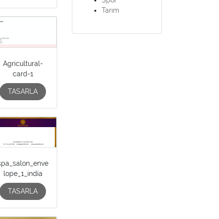
Tarım
Agricultural-
card-1
TASARLA
spa_salon_enve
lope_1_india
TASARLA