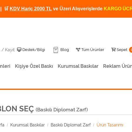
| 🛒
KDV Hariç 2000 TL
ve Üzeri Alışverişlerde
KARGO ÜCR
Destek/Bilgi
Tüm Ürünler
Sepet
Destek/Bilgi
Blog
Tüm Ürünler
Sepet
ş / Kayıt
nleri
Kişiye Özel Baskı
Kurumsal Baskılar
Reklam Ürün
Kişiye Özel Baskılı Termos 500 ML TRM-12
Baskılı Termos Kendinden Bardaklı 500ML
Kişiye Özel Baskılı Dereceli Termos TRM-01
Kişiye Özel Baskılı Termos TRM-02
Kişiye Özel Fotoğraf Baskılı Termos TRM-06
Kişiye Özel Baskılı Termos
BLON SEÇ
(Baskılı Diplomat Zarf)
fa
Kurumsal Baskılar
Baskılı Diplomat Zarf
Ürün Tasarımı