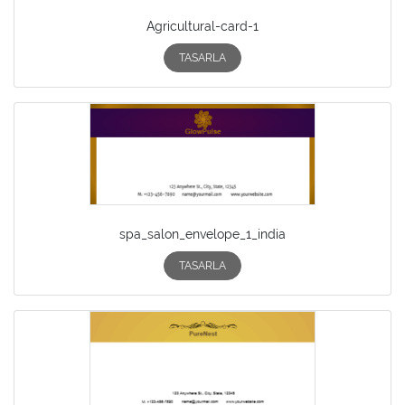
Agricultural-card-1
TASARLA
spa_salon_envelope_1_india
TASARLA