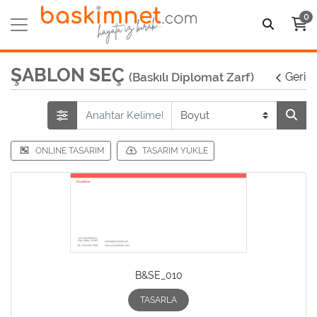
0
ŞABLON SEÇ
(Baskılı Diplomat Zarf)
Geri
ONLINE TASARIM
TASARIM YÜKLE
B&SE_010
TASARLA