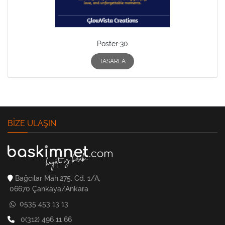
Poster-30
TASARLA
BIZE ULAŞIN
Bağcılar Mah.275. Cd. 1/A,
06670 Çankaya/Ankara
0535 453 13 13
0(312) 496 11 66