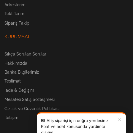
Adreslerim
Tekliflerim
Sipariş Takip
KURUMSAL
Sıkça Sorulan Sorular
Hakkımızda
Banka Bilgilerimiz
Teslimat
İade & Değişim
Mesafeli Satış Sözleşmesi
Gizlilik ve Güvenlik Politikası
İletişim
✕
🖼️ Afiş siparişi için doğru yerdesiniz!
Ebat ve adet konusunda yardımcı
olayım.