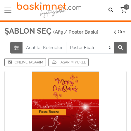
0
ŞABLON SEÇ
(Afiş / Poster Baskı)
Geri
ONLINE TASARIM
TASARIM YÜKLE