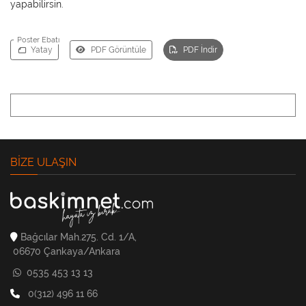
yapabilirsin.
Poster Ebatı
Yatay
PDF Görüntüle
PDF İndir
BIZE ULAŞIN
Bağcılar Mah.275. Cd. 1/A,
06670 Çankaya/Ankara
0535 453 13 13
0(312) 496 11 66