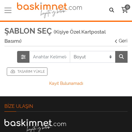
0
ŞABLON SEÇ
(Kişiye Özel Kartpostal
Basımı)
Geri
TASARIM YÜKLE
Kayıt Bulunamadı
BIZE ULAŞIN