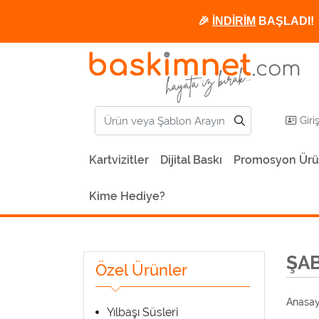
🎉
İNDİRİM
BAŞLADI! 
Giri
Kartvizitler
Dijital Baskı
Promosyon Ürü
Kime Hediye?
ŞA
Özel Ürünler
Anasay
Yılbaşı Süsleri