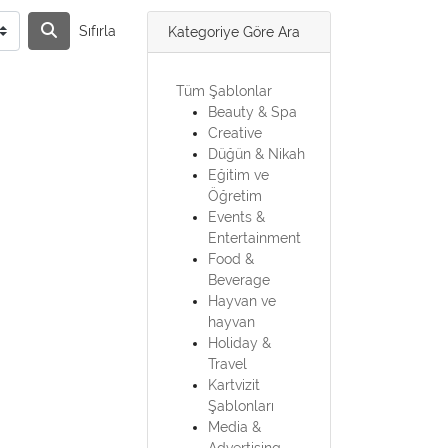
Sıfırla
Kategoriye Göre Ara
Tüm Şablonlar
Beauty & Spa
Creative
Düğün & Nikah
Eğitim ve
Öğretim
Events &
Entertainment
Food &
Beverage
Hayvan ve
hayvan
Holiday &
Travel
Kartvizit
Şablonları
Media &
Advertising