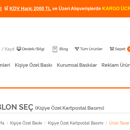
| 🛒
KDV Hariç 2000 TL
ve Üzeri Alışverişlerde
KARGO ÜCR
Destek/Bilgi
Tüm Ürünler
Sepet
Destek/Bilgi
Blog
Tüm Ürünler
Sepet
ş / Kayıt
nleri
Kişiye Özel Baskı
Kurumsal Baskılar
Reklam Ürün
Kişiye Özel Baskılı Termos 500 ML TRM-12
Baskılı Termos Kendinden Bardaklı 500ML
Kişiye Özel Baskılı Dereceli Termos TRM-01
Kişiye Özel Baskılı Termos TRM-02
Kişiye Özel Fotoğraf Baskılı Termos TRM-06
Kişiye Özel Baskılı Termos
BLON SEÇ
(Kişiye Özel Kartpostal Basımı)
fa
Kişiye Özel Baskı
Kişiye Özel Kartpostal Basımı
Ürün Tasar