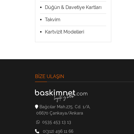
Düğün & Davetiye Kartları
Takvim
Kartvizit Modelleri
BIZE ULAŞIN
Bağcılar Mah.275. Cd. 1/A,
06670 Çankaya/Ankara
0535 453 13 13
0(312) 496 11 66