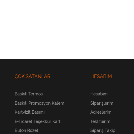
ÇOK SATANLAR
HESABIM
Baskılı Termos
Hesabım
Baskılı Promosyon Kalem
Siparişlerim
Kartvizit Basımı
Adreslerim
E-Ticaret Teşekkür Kartı
Tekliflerim
Buton Rozet
Sipariş Takip