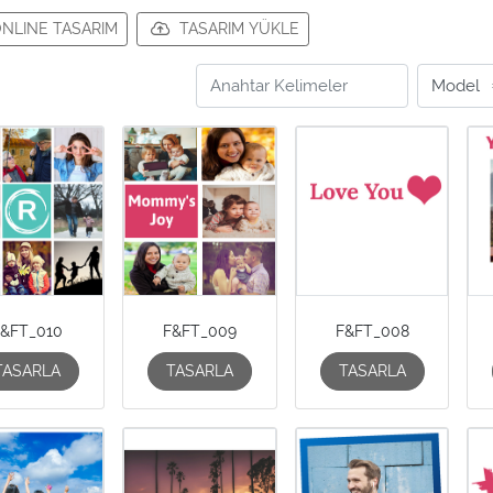
NLINE TASARIM
TASARIM YÜKLE
F&FT_010
F&FT_009
F&FT_008
TASARLA
TASARLA
TASARLA