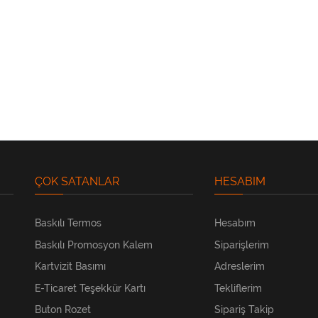
ÇOK SATANLAR
HESABIM
Baskılı Termos
Hesabım
Baskılı Promosyon Kalem
Siparişlerim
Kartvizit Basımı
Adreslerim
E-Ticaret Teşekkür Kartı
Tekliflerim
Buton Rozet
Sipariş Takip