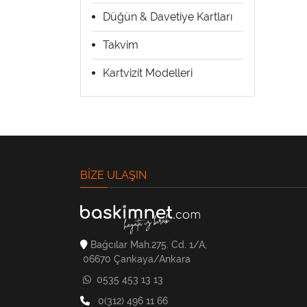
Düğün & Davetiye Kartları
Takvim
Kartvizit Modelleri
BIZE ULAŞIN
Bağcılar Mah.275. Cd. 1/A,
06670 Çankaya/Ankara
0535 453 13 13
0(312) 496 11 66