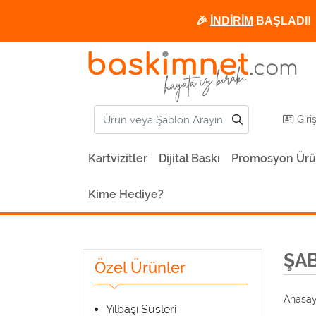
🎉
İNDİRİM
BAŞLADI! 
Giri
Kartvizitler
Dijital Baskı
Promosyon Ürü
Kime Hediye?
ŞA
Özel Ürünler
Anasay
Yılbaşı Süsleri