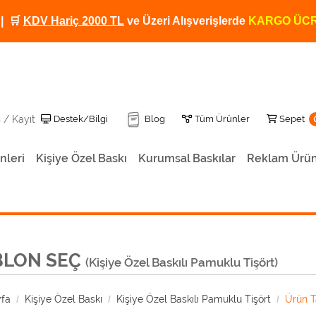
| 🛒
KDV Hariç 2000 TL
ve Üzeri Alışverişlerde
KARGO ÜCR
Destek/Bilgi
Tüm Ürünler
Sepet
Destek/Bilgi
Blog
Tüm Ürünler
Sepet
ş / Kayıt
nleri
Kişiye Özel Baskı
Kurumsal Baskılar
Reklam Ürün
Kişiye Özel Baskılı Termos 500 ML TRM-12
Baskılı Termos Kendinden Bardaklı 500ML
Kişiye Özel Baskılı Dereceli Termos TRM-01
Kişiye Özel Baskılı Termos TRM-02
Kişiye Özel Fotoğraf Baskılı Termos TRM-06
Kişiye Özel Baskılı Termos
BLON SEÇ
(Kişiye Özel Baskılı Pamuklu Tişört)
fa
Kişiye Özel Baskı
Kişiye Özel Baskılı Pamuklu Tişört
Ürün T