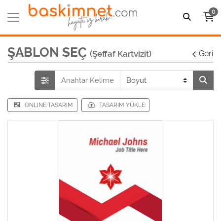
0
ŞABLON SEÇ
(Şeffaf Kartvizit)
Geri
ONLINE TASARIM
TASARIM YÜKLE