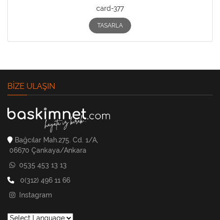
card-377
TASARLA
BIZE ULAŞIN
Bağcılar Mah.275. Cd. 1/A,
06670 Çankaya/Ankara
0535 453 13 13
0(312) 496 11 66
Instagram