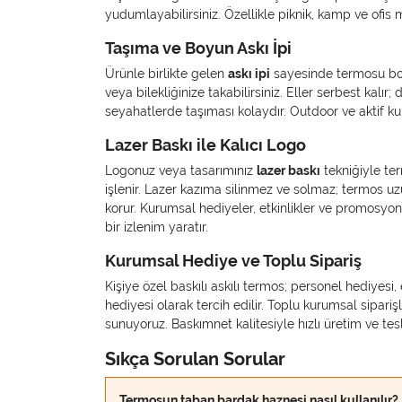
yudumlayabilirsiniz. Özellikle piknik, kamp ve ofis m
Taşıma ve Boyun Askı İpi
Ürünle birlikte gelen
askı ipi
sayesinde termosu boy
veya bilekliğinize takabilirsiniz. Eller serbest kalır
seyahatlerde taşıması kolaydır. Outdoor ve aktif kul
Lazer Baskı ile Kalıcı Logo
Logonuz veya tasarımınız
lazer baskı
tekniğiyle ter
işlenir. Lazer kazıma silinmez ve solmaz; termos 
korur. Kurumsal hediyeler, etkinlikler ve promosyo
bir izlenim yaratır.
Kurumsal Hediye ve Toplu Sipariş
Kişiye özel baskılı askılı termos; personel hediyesi
hediyesi olarak tercih edilir. Toplu kurumsal sipari
sunuyoruz. Baskımnet kalitesiyle hızlı üretim ve tes
Sıkça Sorulan Sorular
Termosun taban bardak haznesi nasıl kullanılır?