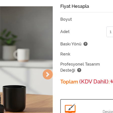
Fiyat Hesapla
Boyut
Adet
Baskı Yönü
Renk
Profesyonel Tasarım
Desteği
(KDV Dahil)
Toplam
:
Design