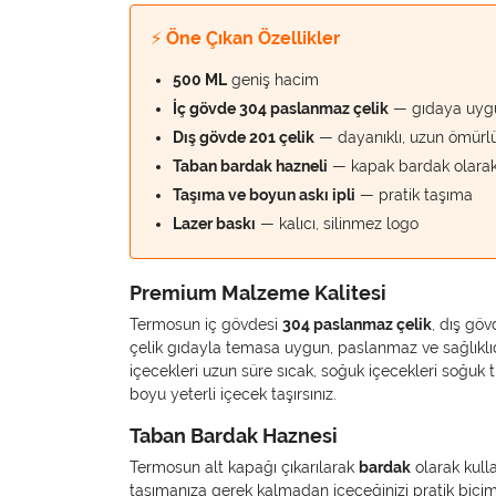
⚡ Öne Çıkan Özellikler
500 ML
geniş hacim
İç gövde 304 paslanmaz çelik
— gıdaya uygun
Dış gövde 201 çelik
— dayanıklı, uzun ömürl
Taban bardak hazneli
— kapak bardak olarak 
Taşıma ve boyun askı ipli
— pratik taşıma
Lazer baskı
— kalıcı, silinmez logo
Premium Malzeme Kalitesi
Termosun iç gövdesi
304 paslanmaz çelik
, dış gö
çelik gıdayla temasa uygun, paslanmaz ve sağlıklıdır
içecekleri uzun süre sıcak, soğuk içecekleri soğuk
boyu yeterli içecek taşırsınız.
Taban Bardak Haznesi
Termosun alt kapağı çıkarılarak
bardak
olarak kulla
taşımanıza gerek kalmadan içeceğinizi pratik biçi