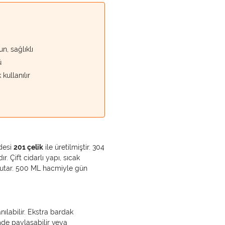
, sağlıklı
ü
kullanılır
vdesi
201 çelik
ile üretilmiştir. 304
. Çift cidarlı yapı, sıcak
 tutar. 500 ML hacmiyle gün
nılabilir. Ekstra bardak
mde paylaşabilir veya