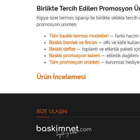
Birlikte Tercih Edilen Promosyon Ü
Kişiye özel termos siparişi ile birlikte sıklıkla terc
promosyon ürünleri:
Tüm baskılı termos modelleri
— farklı hacim 
Baskılı bardak ve fincan
— ofis ve kafe kullan
Baskılı defter
— toplantı ve etkinlik paketi için
Baskılı promosyon kalem
— etkinlik dağıtımı
Tüm promosyon ürünleri
— kurumsal hediye 
Ürün İncelemesi
BIZE ULAŞIN