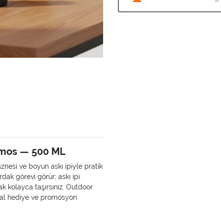
ermos — 500 ML
znesi ve boyun askı ipiyle pratik
ak görevi görür; askı ipi
 kolayca taşırsınız. Outdoor
umsal hediye ve promosyon