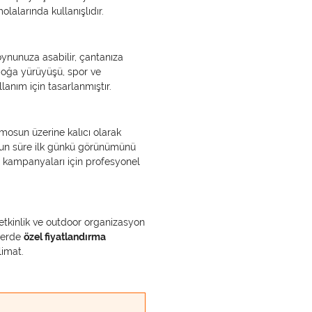
olalarında kullanışlıdır.
nunuza asabilir, çantanıza
; doğa yürüyüşü, spor ve
lanım için tasarlanmıştır.
mosun üzerine kalıcı olarak
uzun süre ilk günkü görünümünü
n kampanyaları için profesyonel
, etkinlik ve outdoor organizasyon
şlerde
özel fiyatlandırma
limat.