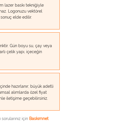
ım lazer baskı tekniğiyle
olmaz. Logonuzu vektörel
 sonuç elde edilir.
nktir. Gün boyu su, çay veya
arlı çelik yapı, içeceğin
içinde hazırlanır; büyük adetli
umsal alımlarda özel fiyat
le iletişime geçebilirsiniz.
 sorularınız için
Baskımnet