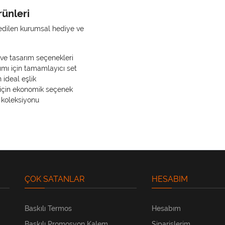
rünleri
ih edilen kurumsal hediye ve
ve tasarım seçenekleri
ımı için tamamlayıcı set
 ideal eşlik
 için ekonomik seçenek
koleksiyonu
ÇOK SATANLAR
HESABIM
Baskılı Termos
Hesabım
Baskılı Promosyon Kalem
Siparişlerim