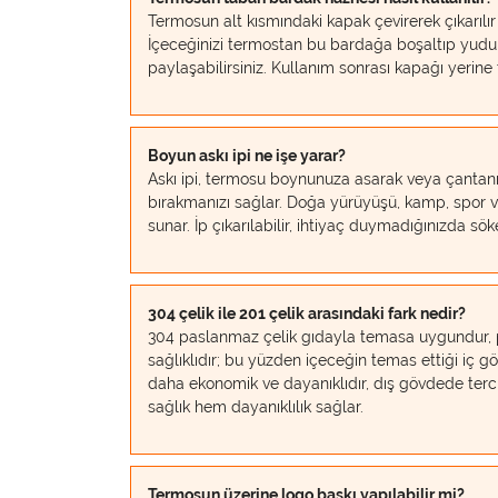
Termosun alt kısmındaki kapak çevirerek çıkarılır 
İçeceğinizi termostan bu bardağa boşaltıp yudu
paylaşabilirsiniz. Kullanım sonrası kapağı yerine
Boyun askı ipi ne işe yarar?
Askı ipi, termosu boynunuza asarak veya çantanız
bırakmanızı sağlar. Doğa yürüyüşü, kamp, spor v
sunar. İp çıkarılabilir, ihtiyaç duymadığınızda söke
304 çelik ile 201 çelik arasındaki fark nedir?
304 paslanmaz çelik gıdayla temasa uygundur,
sağlıklıdır; bu yüzden içeceğin temas ettiği iç gö
daha ekonomik ve dayanıklıdır, dış gövdede terc
sağlık hem dayanıklılık sağlar.
Termosun üzerine logo baskı yapılabilir mi?