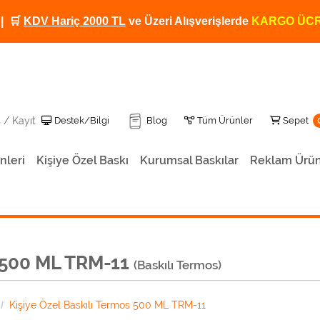
| 🛒
KDV Hariç 2000 TL
ve Üzeri Alışverişlerde
KARGO ÜCR
Destek/Bilgi
Tüm Ürünler
Sepet
Destek/Bilgi
Blog
Tüm Ürünler
Sepet
ş / Kayıt
nleri
Kişiye Özel Baskı
Kurumsal Baskılar
Reklam Ürün
Kişiye Özel Baskılı Termos 500 ML TRM-12
Baskılı Termos Kendinden Bardaklı 500ML
Kişiye Özel Baskılı Dereceli Termos TRM-01
Kişiye Özel Baskılı Termos TRM-02
Kişiye Özel Fotoğraf Baskılı Termos TRM-06
Kişiye Özel Baskılı Termos
s 500 ML TRM-11
(Baskılı Termos)
Kişiye Özel Baskılı Termos 500 ML TRM-11