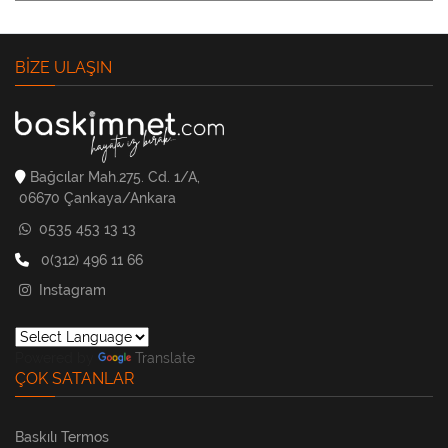
BIZE ULAŞIN
Bağcılar Mah.275. Cd. 1/A,
06670 Çankaya/Ankara
0535 453 13 13
0(312) 496 11 66
Instagram
Powered by
Translate
ÇOK SATANLAR
Baskılı Termos