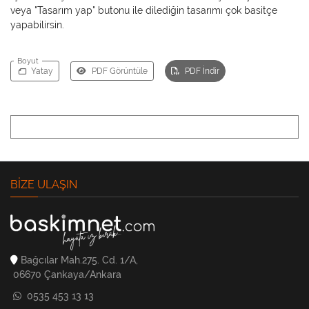
veya "Tasarım yap" butonu ile dilediğin tasarımı çok basitçe
yapabilirsin.
Boyut
Yatay
PDF Görüntüle
PDF İndir
BIZE ULAŞIN
Bağcılar Mah.275. Cd. 1/A,
06670 Çankaya/Ankara
0535 453 13 13