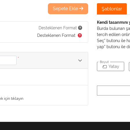
Sepete Ekle
Şablonlar
Kendi tasarımını
Desteklenen Format
Burda bulunan şab
tercih edilen onl
Desteklenen Format
Seç" butonu ile ha
yap" butonu ile di
*
Boyut
Yatay
 için tıklayın