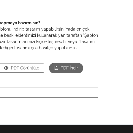
 yapmaya hazırmısın?
lonu indirip tasarım yapabilirsin. Yada en çok
ine baskı eklentimizi kullanarak yan taraftan "Şablon
zır tasarımlarımızı kişiselleştirebilir veya "Tasarım
lediğin tasarımı çok basitçe yapabilirsin.
PDF Görüntüle
PDF İndir